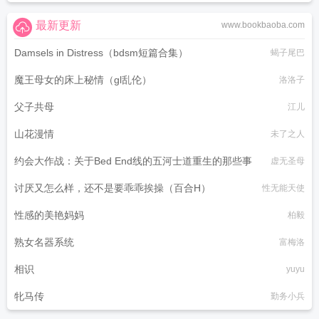
最新更新
www.bookbaoba.com
Damsels in Distress（bdsm短篇合集）
蝎子尾巴
魔王母女的床上秘情（gl乱伦）
洛洛子
父子共母
江儿
山花漫情
未了之人
约会大作战：关于Bed End线的五河士道重生的那些事
虚无圣母
讨厌又怎么样，还不是要乖乖挨操（百合H）
性无能天使
性感的美艳妈妈
柏毅
熟女名器系统
富梅洛
相识
yuyu
牝马传
勤务小兵