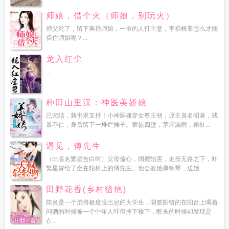
师娘，借个火（师娘，别玩火）
师父死了，留下美艳师娘，一堆的人打主意，李福根要怎么才能
保住师娘呢？...
龙入红尘
...
种田山里汉：神医美娇娘
已完结，新书求支持！小神医魂穿女尊王朝，原主臭名昭著，残
暴不仁，身后留下一堆烂摊子。家徒四壁，茅屋漏雨，粮缸...
遇见，傅先生
（出版名繁星告白时）父母偏心，闺蜜陷害，走投无路之下，叶
繁星嫁给了坐在轮椅上的傅先生。他会教她弹钢琴，送她...
田野花香(乡村猎艳)
陈炎是一个混得极度没出息的大学生，阴差阳错的在阳台上喝着
闷酒的时候被一个中年人吓得掉下楼下，醒来的时候却发现是
在...