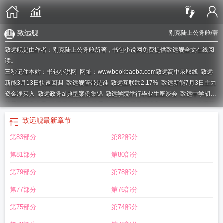
致远舰
别克陆上公务舱
/著
致远舰是由作者：别克陆上公务舱所著，书包小说网免费提供致远舰全文在线阅
读。
三秒记住本站：书包小说网 网址：www.bookbaoba.com
致远高中录取线
致远
新能3月13日快速回调
致远舰管带是谁
致远互联跌2.17%
致远新能7月3日主力
资金净买入
致远政务ai典型案例集锦
致远学院举行毕业生座谈会
致远中学胡鑫
宇最新消息今天
致远互联中标中软采购项目
致远互联接入deepseekv4
致远互
联1月20日主力资金净卖出
致远新能拟申请银行授信
致远名字的寓意怎么样
致
致远舰
最新章节
远控股
致远舰现在在哪里存放
致远互联股价跌5.04%
致远by芒果粽子
致远中
第83部分
第82部分
学
致远中药的功效
致远新能股东户数0.99万户
致远新能召开2026年临时股东
会
致远互联 中标
致远互联涨2.02%
致远科技
致远互联2025年净利亏2.1亿
致
第81部分
第80部分
远的成语
致远互联中标贵州社会工作部
致远互联跌2.02%
致远学校
致远互联
2025年业绩快报
致远新能6月22日主力资金净卖出
致远知学教育是正规机构
第79部分
第78部分
吗
致远新能a股股东户数降幅逾3%
致远高中在哪里
致远互联中标注协运维服
第77部分
第76部分
务
致远互联融资余额2.27亿
致远方
致远教育
致远互联7月9日主力资金净买
入
致远机器人
致远互联走进内蒙古数据交易中心
致远中学举行高三成人礼
致
第75部分
第74部分
远方诗歌
致远互联股价涨5.01%
致远新能1月29日主力资金净卖出
致远中学举