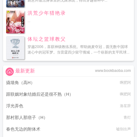
易意外激活身体里的无限系统，得而穿越各种不...
洪荒少年猎艳录
...
体坛之篮球教父
穿越2006，喜获神级教练系统。帮助姚麦夺冠，圆无数中国球
迷心中的冠军梦。当雷霆四少留守俄城，一个崭新的支平民球...
最新更新
www.bookbaoba.com
撬墙角（高H）
啊肥阿
跟联姻对象结婚后还是很不熟（H）
啊肥阿
浮光弄色
洛笙辞
那村那人那痞子（H）
青灯
春色无边的附体术
嘘别出声