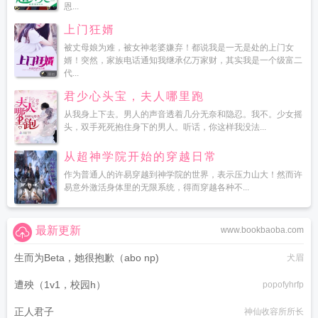
恩...
上门狂婿
被丈母娘为难，被女神老婆嫌弃！都说我是一无是处的上门女
婿！突然，家族电话通知我继承亿万家财，其实我是一个级富二
代...
君少心头宝，夫人哪里跑
从我身上下去。男人的声音透着几分无奈和隐忍。我不。少女摇
头，双手死死抱住身下的男人。听话，你这样我没法...
从超神学院开始的穿越日常
作为普通人的许易穿越到神学院的世界，表示压力山大！然而许
易意外激活身体里的无限系统，得而穿越各种不...
最新更新
www.bookbaoba.com
生而为Beta，她很抱歉（abo np)
犬眉
遭殃（1v1，校园h）
popofyhrfp
正人君子
神仙收容所所长