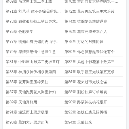
第69章 吊丝男士第二季上线
第70章 群起而食大鳄峥嵘第一更
求追读
第71章 刘艺菲 你不会骗我吧第二
第72章 花束再续第三更求追读
更求追读
第73章 致敬孤胆特工第四更求追
第74章 错综复杂群雄逐鹿
读
第75章 色彩美学
第76章 花束完成资本介入
第77章 明知山有虎偏向虎山行二
第78章 万达的对赌协议
合一
第79章 感情归感情生意归生意
第80章 你总算想起来我还有个爸
爸第一更求首订
第81章 中影座山雕第二更求首订
第82章 风起中影花落中数第三更
求首订
第83章 神挡杀神佛档杀佛第四更
第84章 联手新王光线第五更求首
求首订
订
第85章 花开淘宝压榨天仙
第86章 花束过审光线之谋
第87章 天仙跑男花束淘宝梦幻联
第88章 割粉如麻订单爆表
动
第89章 天仙真好用
第90章 路演神技桃花眼开
第91章 逆流而上票房极限
第92章 盗版狂袭见招拆招
第93章 脑洞大开票房起飞
第94章 天仙归来