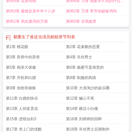
第955章 花束动画
第954章 万倩 我要求不高的什么都
可以
第953章 极致反差年年十八岁
第952章 万倩 李导你缺秘书吗
第951章 风吹麦浪的万倩
第950章 非我族类
都重生了谁还当演员精校
章节列表
第1章 桃花眼
第2章 花束般的恋爱
第3章 异类中的异类
第4章 吊丝男士
第5章 相亲大保健
第6章 杨蜜可是很贵的
第7章 开机和白嫖
第8章 制服的风情
第9章 创收和做账
第10章 大浪淘沙的娱乐圈
第11章 白嫖的快乐
第12章 贼心不死
第13章 人间富贵花
第14章 横店小白楼
第15章 进组仙剑3
第16章 刘师师的回眸
第17章 求上门的优酷
第18章 吊丝男士后期制作