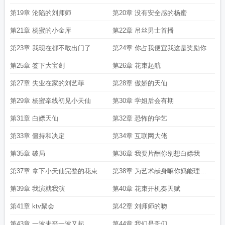
第19章 沦陷的刘师师
第20章 没有安全感的杨蜜
第21章 杨蜜的小金库
第22章 吊丝男士首播
第23章 我现在都不敢出门了
第24章 你占我便宜我这是奖励你
第25章 签下大宝剑
第26章 花束起航
第27章 失业在家的刘艺菲
第28章 傲娇的天仙
第29章 杨蜜牵线初见小天仙
第30章 学姐后会有期
第31章 白嫖天仙
第32章 恐怖的华艺
第33章 僵持和决定
第34章 互联网大佬
第35章 破局
第36章 我要片酬你别想白嫖我
第37章 拿下小天仙完整的花束
第38章 为艺术献身嘛你妈能理解
的
第39章 我演就我演
第40章 花束开机奏天赋
第41章 ktv聚会
第42章 刘师师的吻
第43章 一波未平一波又起
第44章 我们是哥们