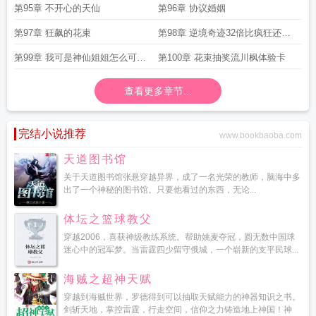
第95章 不开心的天仙
第96章 协议婚姻
第97章 狂飙的花束
第98章 逆境奇迹32倍比疯狂还疯
狂
第99章 我可是神仙姐姐怎么可能
第100章 花束抽奖流川枫体验卡
嫁不出去
查看更多章节...
完结小说推荐
www.bookbaoba.com
天道图书馆
关于天道图书馆张悬穿越异界，成了一名光荣的教师，脑海中多
出了一个神秘的图书馆。只要他看过的东西，无论...
体坛之篮球教父
穿越2006，喜获神级教练系统。帮助姚麦夺冠，圆无数中国球
迷心中的冠军梦。当雷霆四少留守俄城，一个崭新的支平民球...
海贼之超神天赋
穿越到海贼世界，罗德得到可以抽取天赋能力的神器知识之书。
剑斩天地，掌控雷霆，行走空间，信仰之力铸造地上神国！神