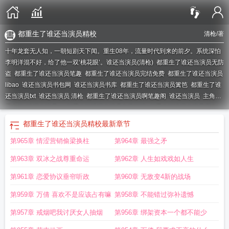
都重生了谁还当演员精校
清枪
/著
十年龙套无人知，一朝短剧天下闻。重生08年，流量时代到来的前夕。系统深怕
李明洋混不好，给了他一双‘桃花眼’。
谁还当演员(清枪)
都重生了谁还当演员无防
盗
都重生了谁还当演员笔趣
都重生了谁还当演员完结免费
都重生了谁还当演员
libao
谁还当演员书包网
谁还当演员书库
都重生了谁还当演员篱笆
都重生了谁
还当演员txt
谁还当演员 清枪
都重生了谁还当演员啊笔趣阁
谁还当演员
主角都
重生了
谁还当演员txt
都重生了谁还当演员免费阅读
都重生了谁还当演员啊洛
珞
都重生了谁还当演员TXT
谁还当演员 大鹏
都重生了谁还当演员笔趣阁
都重
都重生了谁还当演员精校
最新章节
生了谁还当演员 笔趣阁
谁还当演员无防盗
谁还当演员 最新章节 无弹窗
都重生
第965章 情涩营销偷梁换柱
第964章 最强之矛
了谁还当演员免费阅读全文
谁还当演员(1-778)
谁还当演员 雪茄是吃的
谁还当
演员最新章节全文无
谁还当演员TXT
都重生了谁还当演员百度
华娱都重生了谁
第963章 双冰之战尊重命运
第962章 人生如戏戏如人生
还当演员
谁还当演员笔趣阁
都重生了谁还当演员清枪
都重生了谁还当演员啊爱
睡的渡鸦
都重生了谁还当演员啊清枪
谁还当演员啊
谁还当演员 笔趣阁
华娱都
第961章 恋爱协议垂帘听政
第960章 无敌变4新的战场
重生了
都重生了谁还当演员啊免费阅读
谁还当演员 免费阅读
谁还当演员清
第959章 万倩 喜欢不是应该占有嘛
第958章 不能错过弥补遗憾
枪
谁还当演员篱笆好文学
都重生了谁还当演员
都重生了谁还当演员啊
谁还当
演员 篱笆好文学
都重生了谁还当演员精校
谁还当演员最新章节全
都重生了谁
第957章 戒烟吧我讨厌女人抽烟
第956章 绑架资本一个都不能少
还当演员无错