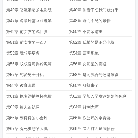
第45章 暗流涌动的电影院
第46章 你看不惯我们就分手
第47章 各取所需互相理解
第48章 避而不见的景恬
第49章 前女友的鸿门宴
第50章 不要亲这里
第51章 前女友的一百万
第52章 我拍的是正经电影
第53章 我想要更多
第54章 票房系统
第55章 版权官司舆论泥潭
第56章 女明星的赛道
第57章 纯爱男士开机
第58章 是同流合污还是滚蛋
第59章 教育李辰
第60章 柳颜来了
第61章 艳名远播胸怀鬼胎
第62章 早加入早发达姐姐等你啊
第63章 糖人的饭局
第64章 背刺大师
第65章 刘诗诗的小金库
第66章 铁公鸡的杀青宴
第67章 兔死狐悲的大鹏
第68章 借力打力釜底抽薪