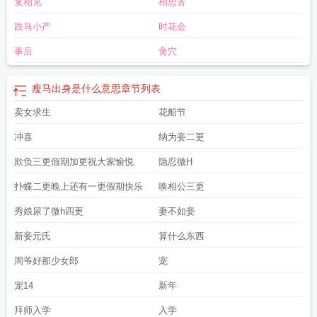
复相见
相思苦
线阅读
瘦马一生班主任po
瘦马一生txt
瘦马的含义
瘦马出身是什么意思
瘦马一
生 作者班主任
瘦马一生免费阅读笔趣阁
瘦马一生周尹书元秀
瘦马一生TXT
瘦
跌马小产
时花会
马一生在线阅读
瘦马一生 by班主任
瘦马一生阅读
事后
肏穴
瘦马出身是什么意思
章节列表
卖女求生
花船节
冲喜
纳为妾二更
欺负三更假期加更祝大家愉悦
隐忍微H
扑蝶二更晚上还有一更假期快乐
唤相公三更
秀娘尿了微h四更
妻不如妾
新妾元氏
算什么东西
周爷好那少女郎
宠
宠14
新年
拜师入学
入学