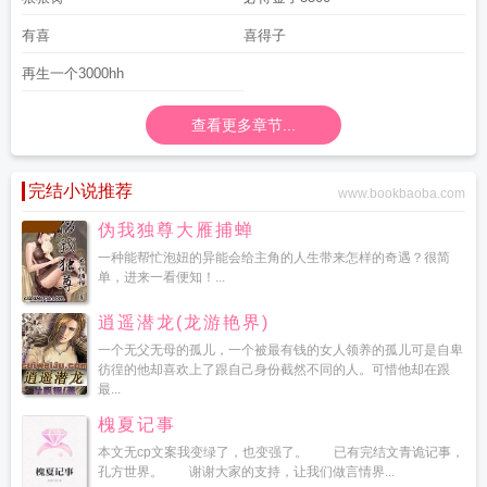
有喜
喜得子
再生一个3000hh
查看更多章节...
完结小说推荐
www.bookbaoba.com
伪我独尊大雁捕蝉
一种能帮忙泡妞的异能会给主角的人生带来怎样的奇遇？很简
单，进来一看便知！...
逍遥潜龙(龙游艳界)
一个无父无母的孤儿，一个被最有钱的女人领养的孤儿可是自卑
彷徨的他却喜欢上了跟自己身份截然不同的人。可惜他却在跟
最...
槐夏记事
本文无cp文案我变绿了，也变强了。 已有完结文青诡记事，
孔方世界。 谢谢大家的支持，让我们做言情界...