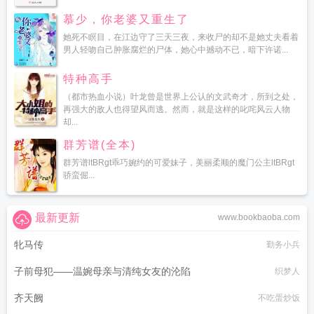
慕少，你老婆又重生了
她死不瞑目，在江边守了三天三夜，来收尸的却不是她丈夫看着
男人轻吻自己肿胀腐烂的尸体，她心中撼动不已，暗下许诺...
特种高手
（都市热血小说）叶龙曾是世界上公认的文武奇才，所到之处，
再强大的敌人也得望风而逃。然而，就是这样的叱咤风云人物
却...
群芳谱(全本)
群芳谱ltBRgt乖巧婉约的可爱妹子，美丽柔顺的魔门公主ltBRgt
骄蛮倔...
最新更新
www.bookbaoba.com
牝马传
勤务小兵
子前母犯——温婉母亲与清纯女友的沦陷
织梦人
齐天阙
不吃蛋炒饭