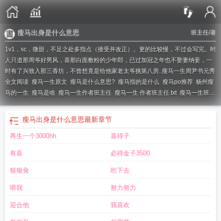
瘦马出身是什么意思
班主任
/著
1v1，sc，微甜，不足之处多指点（接受并改正）。更的比较慢，不过会写完。时
人只道那周爷好男风，喜那白面敷粉的少年郎，已过加冠之年也不娶妻纳妾，一
时有了兴致入那三香坊，不曾想竟是给他家老太爷挑第八房..
瘦马一生周尹书元秀
全文阅读
瘦马一生原文
瘦马是什么意思?
瘦马指的是什么
瘦马po推荐
杨州瘦
马的一生
瘦马是啥
瘦马一生作者班主任
瘦马一生 作者班主任.txt
瘦马一生班主
任TXT
瘦马一生班主任
瘦马一生(班主任)免费阅读
瘦马一生班主任百度
瘦马一
生 班主任
瘦马是什么生肖
瘦马指什么生肖
瘦马一生周尹书
瘦马一生班主任笔
瘦马出身是什么意思
最新章节
趣阁
扬州瘦马的一生
瘦马啥意思
瘦马一生(1v1)作者班主任
瘦马一生by班主
再生一个3000hh
喜得子
任
瘦马一生_班主任_花船节 - 江阳中文移动版
瘦马指什么
瘦马一生全文阅读免
费
瘦马一生全文
瘦马一生-班主任最新章节
瘦马一生 作者班主任免费
瘦马一生
有喜
必得金子3500
的内容介绍
瘦马一生全文阅读
瘦马一生po
瘦马一生班主任免费阅读
瘦马一生
txt笔趣阁
瘦马一生/班主任
瘦马一生班主任讲的什么
瘦马是指什么生肖
瘦马一
狠狠肏
吃下去
生讲的什么
瘦马一生 百度
瘦马是指什么动物生肖
瘦马一生免费阅读
瘦马一生
喂我
努力努力
古言
瘦马出身
瘦马一生笔趣阁全文阅读
瘦马一生全文免费阅读
瘦马一生免费
阅读全文
瘦马一生完整版免费阅读
瘦马一生by苏轻眉笔趣阁最新章节列表
瘦马
迎合他
我喜欢
一生班主任在线阅读
瘦马一生(班主任)
瘦马是什么生肖动物
瘦马一生笔趣阁在