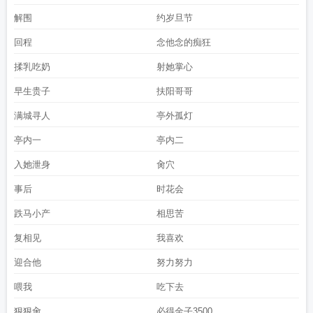
解围
约岁旦节
回程
念他念的痴狂
揉乳吃奶
射她掌心
早生贵子
扶阳哥哥
满城寻人
亭外孤灯
亭内一
亭内二
入她泄身
肏穴
事后
时花会
跌马小产
相思苦
复相见
我喜欢
迎合他
努力努力
喂我
吃下去
狠狠肏
必得金子3500