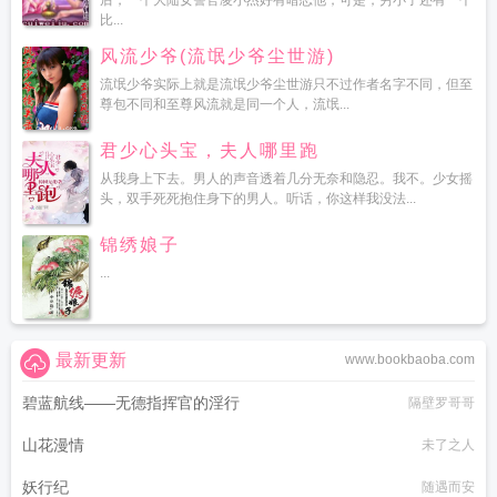
后，一个大陆女警官凌小杰好有暗恋他，可是，穷小子还有一个
比...
风流少爷(流氓少爷尘世游)
流氓少爷实际上就是流氓少爷尘世游只不过作者名字不同，但至
尊包不同和至尊风流就是同一个人，流氓...
君少心头宝，夫人哪里跑
从我身上下去。男人的声音透着几分无奈和隐忍。我不。少女摇
头，双手死死抱住身下的男人。听话，你这样我没法...
锦绣娘子
...
最新更新
www.bookbaoba.com
碧蓝航线——无德指挥官的淫行
隔壁罗哥哥
山花漫情
未了之人
妖行纪
随遇而安