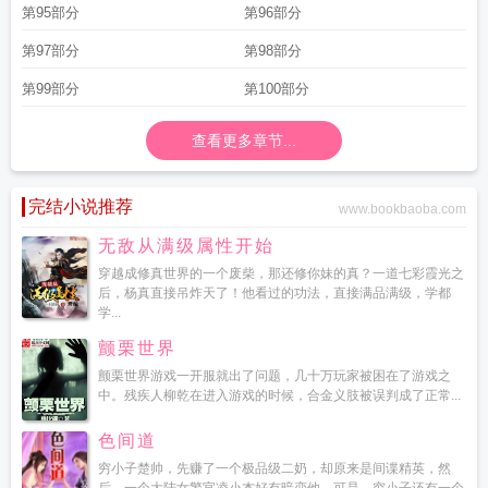
第95部分
第96部分
第97部分
第98部分
第99部分
第100部分
查看更多章节...
完结小说推荐
www.bookbaoba.com
无敌从满级属性开始
穿越成修真世界的一个废柴，那还修你妹的真？一道七彩霞光之
后，杨真直接吊炸天了！他看过的功法，直接满品满级，学都
学...
颤栗世界
颤栗世界游戏一开服就出了问题，几十万玩家被困在了游戏之
中。残疾人柳乾在进入游戏的时候，合金义肢被误判成了正常...
色间道
穷小子楚帅，先赚了一个极品级二奶，却原来是间谍精英，然