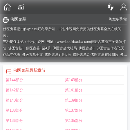
佛医鬼墓
绚烂冬季
/著
佛医鬼墓是由作者：绚烂冬季所著，书包小说网免费提供佛医鬼墓全文在线阅
读。
三秒记住本站：书包小说网 网址：www.bookbaoba.com
佛医古墓有声琴无弦打
包
佛医古墓1
佛医古墓1至4册
佛医古墓大结局
佛医古墓3
佛医古墓作者飞天
作品年代表
佛医古墓全文
佛医古墓3飞天著
佛医古墓2
佛医古墓在线阅读
佛医
古墓有声琴无弦百度
佛医古墓讲了什么
佛衣古墓
佛医古墓讲的什么
佛医古墓
txt
佛医古墓4
佛医古墓好看吗
佛医古墓百度
佛医鬼墓
佛医灵验纪实
佛医古墓
佛医鬼墓
最新章节
全文免费阅读
佛医馆是啥意思
佛医古墓有声
佛医古方药膏多少钱
佛翳古墓
佛
第144部分
第143部分
医古墓这本书值得买吗
佛医古墓TXT
第142部分
第141部分
第140部分
第139部分
第138部分
第137部分
第136部分
第135部分