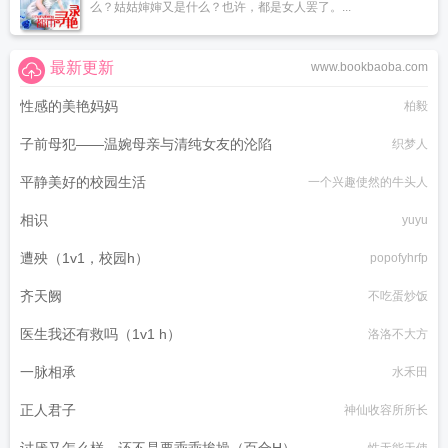
么？姑姑婶婶又是什么？也许，都是女人罢了。...
最新更新
www.bookbaoba.com
性感的美艳妈妈
柏毅
子前母犯——温婉母亲与清纯女友的沦陷
织梦人
平静美好的校园生活
一个兴趣使然的牛头人
相识
yuyu
遭殃（1v1，校园h）
popofyhrfp
齐天阙
不吃蛋炒饭
医生我还有救吗（1v1 h）
洛洛不大方
一脉相承
水禾田
正人君子
神仙收容所所长