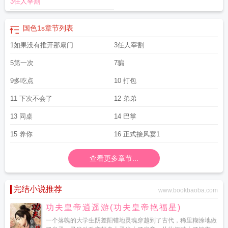
3任人宰割
国色1s
章节列表
1如果没有推开那扇门
3任人宰割
5第一次
7骗
9多吃点
10 打包
11 下次不会了
12 弟弟
13 同桌
14 巴掌
15 养你
16 正式接风宴1
查看更多章节...
完结小说推荐
www.bookbaoba.com
功夫皇帝逍遥游(功夫皇帝艳福星)
一个落魄的大学生阴差阳错地灵魂穿越到了古代，稀里糊涂地做