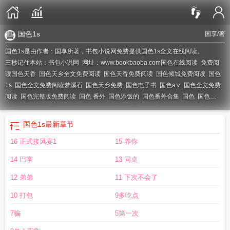
国色1s
国享
/著
国色1s是由作者：国享所著，书包小说网免费提供国色1s全文在线阅读。
三秒记住本站：书包小说网 网址：www.bookbaoba.com
国色在线阅读
免费阅
读国色天香
国色天乡全文免费阅读
国色天香免费阅读
国色倾城免费阅读
国色
1s
国色全文免费阅读梦溪石
国色天乡免费
国色电子书
国色a∨
国色全文免费
阅读
国色完整版免费阅读
国色 番外
国色添饭的
国色番外合集
国色
国色
china
国色番外
国色by
国色全文阅读
国色天香全本免费阅读全文
古典国色天
香免费阅读
国色添香全文免费阅读
国色1s
最新章节
16 正式接风宴1
15 养你
14 巴掌
13 同桌
12 弟弟
11 下次不会了
10 打包
9多吃点
7骗
5第一次