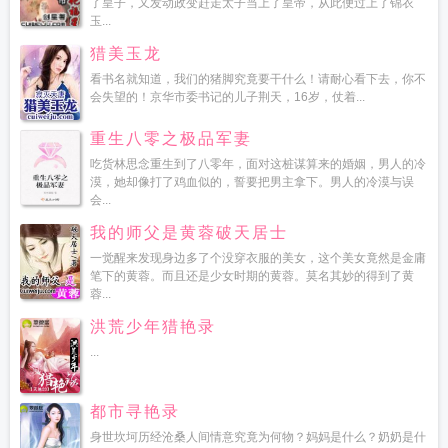
了皇子，又发动政变赶走太子当上了皇帝，从此便过上了锦衣
玉...
猎美玉龙
看书名就知道，我们的猪脚究竟要干什么！请耐心看下去，你不
会失望的！京华市委书记的儿子荆天，16岁，仗着...
重生八零之极品军妻
吃货林思念重生到了八零年，面对这桩谋算来的婚姻，男人的冷
漠，她却像打了鸡血似的，誓要把男主拿下。男人的冷漠与误
会...
我的师父是黄蓉破天居士
一觉醒来发现身边多了个没穿衣服的美女，这个美女竟然是金庸
笔下的黄蓉。而且还是少女时期的黄蓉。莫名其妙的得到了黄
蓉...
洪荒少年猎艳录
...
都市寻艳录
身世坎坷历经沧桑人间情意究竟为何物？妈妈是什么？奶奶是什