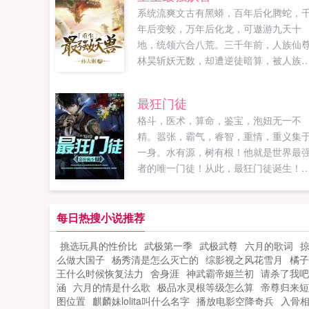
系统流爽文古有黑蟒，百年后化腾蛇，
年后变蛟，万年后化龙，可遨游九天十
地，统领六合八荒。三千年前，人族仙
林昊斩妖无数，却遭逆徒暗算，被人族
攻致死。三千年后，林昊重生于一条黑
身上，以妖证道，开启了一段逆天化龙
最狂门徒
路。书友群565412325...
格斗，医术，算命，鉴宝，泡妞无一不
精。嚣张，霸气，睿智，重情，重义集
一身。水有源，树有根！他就是世界最
者的唯一门徒！从此，最狂门徒诞生！
容2015都市新作，请大家多多支持！慕
官方交流群慕容世家167168067另，慕
完本作品特种高手纵横都市还请大家多
每日热搜小说推荐
支持！...
挑选玩具的性价比
武极第一季
武极武尊
六月的歌词
掠
么做大国子
杨秀清是怎么灭亡的
综影视之风花雪月
橘子
王什么时候恢复法力
舍身涯
神武霸帝姬兰初
请杀了我吧
涵
六月的情是什么歌
极品水灵根等级怎么算
帝尊归来短
图位置
麒麟妹lolita叫什么名字
播放电影空降奇兵
入骨