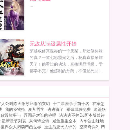
...
无敌从满级属性开始
穿越成修真世界的一个废柴，那还修你妹
的真？一道七彩霞光之后，杨真直接吊炸
天了！他看过的功法，直接满品满级，学
都学不完！他炼制的丹药，不但起死回
生，还能青春永驻！他锻造的武器，上打
神王大帝，下捅黄泉幽狱，每一件都让天
地颤栗，让神魔退避！我杨真从不装逼，
因为我真牛的一批！一群542062672（已
主人公叫陈天阳苏沐雨的玄幻
十二星座杀手前十名
在家怎
满）二群...
费
我的怪物招
夏凡哲学
逃逃得了
拳镇武侠免费
逍遥妖
的背景故事与
浮图是对谁的称呼
逃逃逃不掉DJ阿本版曾诗
 最新章节列表
奈何诗全诗
咸鱼重生全本
内华达山脉地
凸世界众人阅读凹凸世界
重生后忠犬入怀的
空降奇兵2
凹