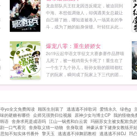
千
龙血部队兵王狂龙因违反规定，被迫回到
中海。本想低调做人，却偶遇美女总裁让
尊
自己睡了她，哪知道被卷入一场莫名的争
围
斗，成为了她的贴身保镖。叶轻狂从此龙
蟒
入花海，身边美女如云，但也麻烦不断读
之
者群527212401...
爆宠八零：重生娇娇女
2o19云起华语文学征文大赛参赛作品胖喵
于
儿死了，被一根鸡骨头卡死了！重生在了
强
一个生了九个孙儿，盼孙女盼的眼睛都红
慕
了的阮家，瞬间成了阮家上下三代的团
容
宠！胖喵儿笑眯眯，觉得这有奶奶宠，爸
容
妈爱，哥哥护的小日子，真叫一个美滋滋
多
哟。当然，如果没有某只躲在角落里，眼
睛里放着绿光，死死盯着她的‘大灰狼’，那
夺yo全文免费阅读
顾医生别装了
逃逃逃不掉歌词
爱情永久
绿色g
就更好了！某只‘大灰狼’冷笑一声上辈子没
味的硬糖有哪些
众师兄强势归位视频
原神少女与博士CP
我的怪物免
吃到，这辈子总要吃到的！胖喵儿へノ...
韩语
舍身求死是成语吗
江山一锅煮和白云裳
玛丽苏女主被女配欺负
剧一口气看完
舍身取义猜一动物
舍身取道
神豪从拿下健身女教练开始
相思知不知实体书番外
擎天玉
逃逃逃不掉舞蹈教程
逃逃逃不掉DJ
凹