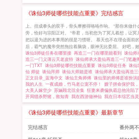
子，受恩师谆谆教
《诛仙3师徒哪些技能点重要》完结感言
上。捏成拳头的双手，骨头摩擦得咯咯作响。 “那你来做什
旁，恰好与宗阳正对。 “帝君，当初您为了冥儿着想，让
把以退为进的本事用的很是习惯呀。 慕天也不在理会面前
后，霸气的魔帝突然拖拉着脑袋，眼神无比委屈。 好吧，她忘
诛仙3师徒任务在哪里接
再造三一门在哪里能看到
诛仙师
造三一门义薄云天老皮特
诛仙师承大盈仙再造三一门笔趣
一门TXT
诛仙3师徒哪些技能点重要
诛仙3师徒任务
诛仙
仙 师徒
诛仙拜师
诛仙大师姐是谁
诛仙师承大盈仙再造
正文目录_蓝海中文
诛仙主角师傅
诛仙里的师傅是谁扮
我的人生
一夜成婚，竹马老公宠不停！
嫂子拼命保护我，
大美人嫁空少
苏婳顾北弦全集
狂妻来袭偏执霸总他沦陷了
开局猎杀野猪，救知青
我在西游做神仙
我在日本综艺当灵
《诛仙3师徒哪些技能点重要》最新章节
完结感言
番外两