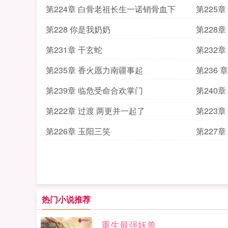
第224章 白骨老祖长生一诺销骨血下
第225
第228 你是我奶奶
第228
第231章 干玄蛇
第232
第235章 香火愿力南疆事起
第236
第239章 临危受命合欢掌门
第240
第222章 过渡 两更并一起了
第223
第226章 玉阳三笑
第227
热门小说推荐
重生最强妖兽