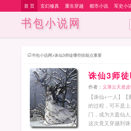
首 页
玄幻修真
重生穿越
都市小说
军史小
书包小说网
书包小说网
>
诛仙3师徒哪些技能点重要
诛仙3师
作者：
义薄云天老皮
【诛仙+一人】【
的过程，可不是上
门，成为大盈仙人
这次竟又穿越到诛