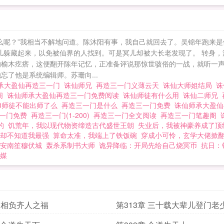
导，作风正派。今生再世为人，又岂能甘为玩物，任人取
到底。但行好事，莫问前程。 诛仙：师承大盈仙，再造三一门
么呢？”我相当不解地问道。陈沐阳有事，我自己就回去了。吴锦年跑来是
冥儿躲藏起来，以免被仙界的人找到。可是冥儿却被大长老发现了。 转身，
的榆木疙瘩，这便翻开陈年记忆，正准备评说那惊世骇俗的一战，就听一声“
了他是系统编辑师。苏珊向...
承大盈仙再造三一门
诛仙师兄
再造三一门义薄云天
诛仙大师姐结局
诛
阁
诛仙师承大盈仙再造三一门免费阅读
诛仙师徒有什么用
诛仙二师兄
3师徒不能出师了么
再造三一门是什么
再造三一门免费
诛仙师承大盈仙
三一门免费
再造三一门(1-200)
再造三一门全文阅读
再造三一门笔趣阁
演的
饥荒年，我以现代物资缔造古代盛世王朝
失业后，我被神豪养成了顶
却不知道我最强
算命太准，我端上了铁饭碗
穿成小可怜，玄学大佬掀
安南笙穆伏城
轰杀系制书大师
诡异降临：开局先给自己烧冥币
抗日：
媒
不相负齐人之福
第313章 三十载大辈儿登门老
正文完