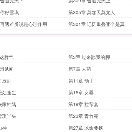
章 合道先天下
第309章 合道先天上
章 你好雪琪
第305章 莫怨天莫尤人
章 再遇难辨说是心理作用
第301章 记忆重叠哪个是真
就这脾气
第3章 过来舔我的脚
欲园见闻
第7章 人药
 时辰到
第11章 动手
 绝处逢生
第15章 女婴
 夫家姓陆
第19章 拉帮套
 雪琪丫头
第23章 青竹苑
山神
第27章 以命要挟