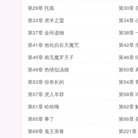
第29章 托孤
第30章
第33章 虎羊之盟
第34章
第37章 金玲遗物
第38章
第41章 他化自在天魔咒
第42章
第45章 南无魔罗天子
第46章
第49章 热情似汤烧
第50章
第53章 你有长的
第54章 
第57章 虎入羊群
第58章
第61章 哈哈嗨
第62章
第65章 事了
第66章
第69章 鬼王亲眷
第221