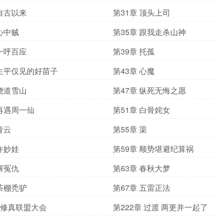
 自古以来
第31章 顶头上司
 心中贼
第35章 跟我走杀山神
 一呼百应
第39章 托孤
 生平仅见的好苗子
第43章 心魔
 绕道雪山
第47章 纵死无悔之愿
 再遇周一仙
第51章 白骨姹女
青云
第55章 渠
 许妙娃
第59章 顺势堪避纪算祸
 解冤仇
第63章 春秋大梦
 茶棚秃驴
第67章 五雷正法
章 修真联盟大会
第222章 过渡 两更并一起了