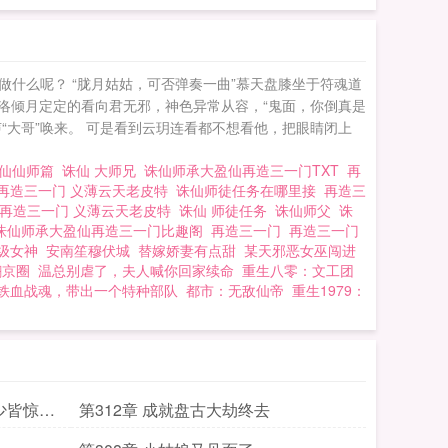
用？许知秋决意抗争
做什么呢？ “胧月姑姑，可否弹奏一曲”慕天盘膝坐于符魂道
洛倾月定定的看向君无邪，神色异常从容，“鬼面，你倒真是
大哥”唤来。 可是看到云玥连看都不想看他，把眼睛闭上
仙仙师篇
诛仙 大师兄
诛仙师承大盈仙再造三一门TXT
再
再造三一门 义薄云天老皮特
诛仙师徒任务在哪里接
再造三
再造三一门 义薄云天老皮特
诛仙 师徒任务
诛仙师父
诛
诛仙师承大盈仙再造三一门比趣阁
再造三一门
再造三一门
级女神
安南笙穆伏城
替嫁娇妻有点甜
某天邪恶女巫闯进
翻京圈
温总别虐了，夫人喊你回家续命
重生八零：文工团
铁血战魂，带出一个特种部队
都市：无敌仙帝
重生1979：
少皆惊忙
第312章 成就盘古大劫终去