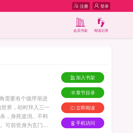
注册
登录
会员书架
阅读记录
加入书架
章节目录
主角需要有个循序渐进
的世界，幼时拜入三一
立即阅读
杀，身死道消。不料
手机访问
。可前世身为玄门弟