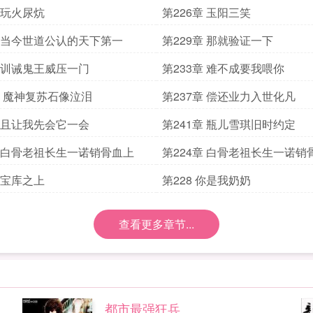
章 玩火尿炕
第226章 玉阳三笑
章 当今世道公认的天下第一
第229章 那就验证一下
章 训诫鬼王威压一门
第233章 难不成要我喂你
 章 魔神复苏石像泣泪
第237章 偿还业力入世化凡
章 且让我先会它一会
第241章 瓶儿雪琪旧时约定
章 白骨老祖长生一诺销骨血上
第224章 白骨老祖长生一诺销
章 宝库之上
第228 你是我奶奶
查看更多章节...
都市最强狂兵