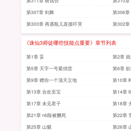
第311章 斩我否
第310
第307章 剑舞
第306
第303章 再遇瓶儿直接吓哭
第302
《诛仙3师徒哪些技能点重要》章节列表
第1章 妥
第2章 
第5章 天字一号紧俏货
第6章 
第9章 赠你一个顶天立地
第10章
第13章 合欢至宝
第14章
第17章 未见君子
第18章
第21章 nb险被嬲死
第22章
第25章 山魈
第26章 